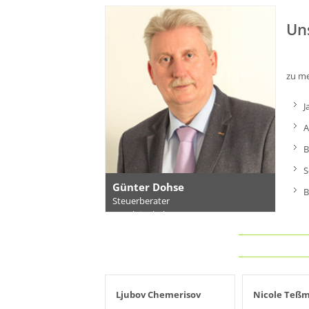
Un
zu me
J
A
B
S
Günter Dohse
B
Steuerberater
Kanzlei-Inhaber
E-Mail
Ljubov Chemerisov
Nicole Teß